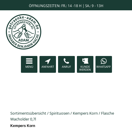
ÖFFNUNGSZEITEN: FR.: 14 -18 H | SA.: 9 - 13H
MENÜ
ANFAHRT
ANRUF
KUNDE
WHATSAPP
WERDEN
Sortimentsübersicht
/
Spirituosen
/
Kempers Korn
/
Flasche
Wacholder 0,7l
Kempers Korn