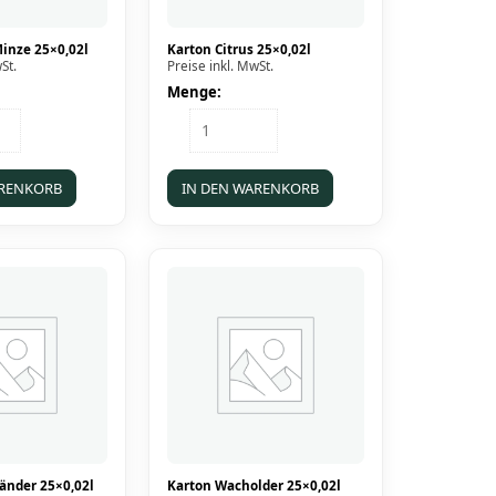
inze 25×0,02l
Karton Citrus 25×0,02l
St.
Preise inkl. MwSt.
Menge:
Karton
Citrus
25x0,02l
Menge
ARENKORB
IN DEN WARENKORB
änder 25×0,02l
Karton Wacholder 25×0,02l