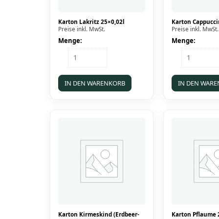
Karton Lakritz 25×0,02l
Karton Cappucci
Preise inkl. MwSt.
Preise inkl. MwSt.
Menge:
Menge:
Karton
Karton
Lakritz
Cappuccino
25x0,02l
25x0,02l
Menge
Menge
IN DEN WARENKORB
IN DEN WAR
Karton Kirmeskind (Erdbeer-
Karton Pflaume 