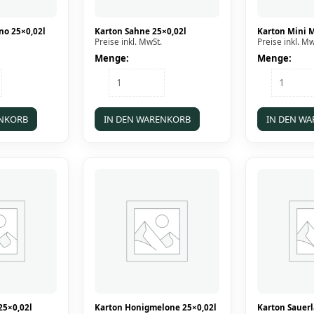
no 25×0,02l
Karton Sahne 25×0,02l
Karton Mini M
Preise inkl. MwSt.
Preise inkl. Mw
Menge:
Menge:
Karton
Karton
Sahne
Mini
25x0,02l
Minze
Menge
25x0,02l
ENKORB
IN DEN WARENKORB
IN DEN W
Menge
25×0,02l
Karton Honigmelone 25×0,02l
Karton Sauerl