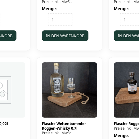
Preise inkl. MwSt.
Preise inkl. Mw
Menge:
Menge:
Karton
Karton
Honigmelone
Sauerlän
25x0,02l
25x0,02l
Menge
Menge
ENKORB
IN DEN WARENKORB
IN DEN W
0,02l
Flasche Weltenbummler
Flasche Rogge
Roggen-Whisky 0,7l
Preise inkl. Mw
Preise inkl. MwSt.
Menge: