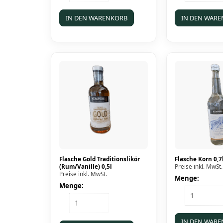
0,5l
0,7l
Menge
Menge
IN DEN WARENKORB
IN DEN WAR
Flasche Gold Traditionslikör
Flasche Korn 0,7
(Rum/Vanille) 0,5l
Preise inkl. MwSt.
Preise inkl. MwSt.
Menge:
Menge:
Flasche
Flasche
Korn
Gold
0,7l
Traditionslikör
Menge
IN DEN WAR