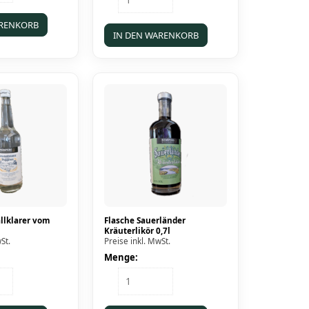
Kirmeskind
Erbeer-
ARENKORB
Kirsche-
IN DEN WARENKORB
Likör
0,7l
Menge
allklarer vom
Flasche Sauerländer
Kräuterlikör 0,7l
St.
Preise inkl. MwSt.
Menge:
Flasche
larer
Sauerländer
Kräuterlikör