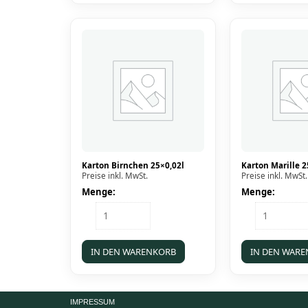
Karton Birnchen 25×0,02l
Karton Marille 2
Preise inkl. MwSt.
Preise inkl. MwSt.
Menge:
Menge:
Karton
Karton
Birnchen
Marille
25x0,02l
25x0,02l
Menge
Menge
IN DEN WARENKORB
IN DEN WAR
IMPRESSUM