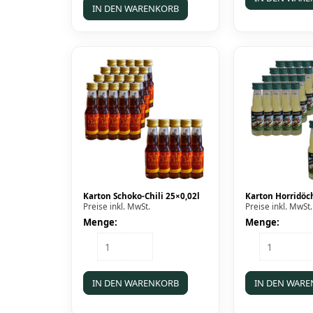
(Rum/Vanille)
IN DEN WARENKORB
0,5l
Menge
Karton Schoko-Chili 25×0,02l
Karton Horridöc
Preise inkl. MwSt.
Preise inkl. MwSt.
Menge:
Menge:
Karton
Karton
Schoko-
Horridöche
Chili
25x0,02l
25x0,02l
Menge
IN DEN WARENKORB
IN DEN WAR
Menge