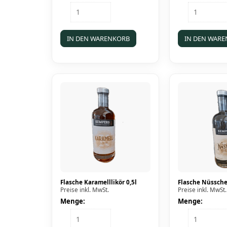
Flasche
Karton
Cocktail
Korn
Gin
25x0,02l
0,1l
Menge
IN DEN WARENKORB
IN DEN WAR
Menge
Flasche Karamelllikör 0,5l
Flasche Nüssche
Preise inkl. MwSt.
Preise inkl. MwSt.
Menge:
Menge:
Flasche
Flasche
Karamelllikör
Nüsschen