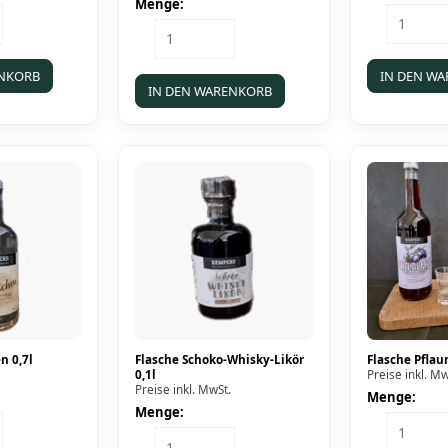
Menge:
Flasche
Flasche
Roggen-
Weltenbummler
Whisky
Roggen-
0,1l
ENKORB
IN DEN W
Whisky
IN DEN WARENKORB
Menge
0,7l
Menge
n 0,7l
Flasche Schoko-Whisky-Likör
Flasche Pflau
0,1l
Preise inkl. Mw
Preise inkl. MwSt.
Menge:
Menge:
Flasche
Flasche
Pflaumen