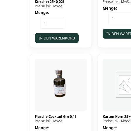
Kirsche) 25×0,02l
Preise inkl. MwSt.
Preise inkl. MwSt.
Menge:
Menge:
Karton
Karton
Pflaume
Kirmeskind
25x0,02l
(Erdbeer-
Menge
IN DEN WAR
Kirsche)
IN DEN WARENKORB
25x0,02l
Menge
Flasche Cocktail Gin 0,1l
Karton Korn 25×
Preise inkl. MwSt.
Preise inkl. MwSt.
Menge:
Menge: