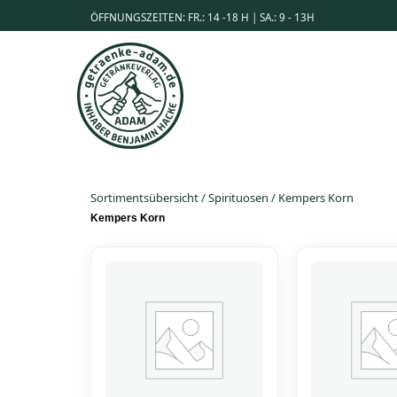
ÖFFNUNGSZEITEN: FR.: 14 -18 H | SA.: 9 - 13H
Sortimentsübersicht
/
Spirituosen
/
Kempers Korn
Kempers Korn