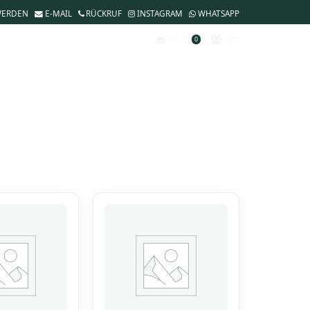
WERDEN
E-MAIL
RÜCKRUF
INSTAGRAM
WHATSAPP
0
WARENKORB
KONTO