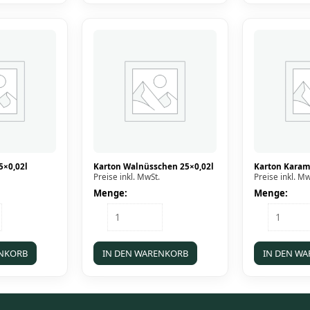
25x0,02l
Menge
5×0,02l
Karton Walnüsschen 25×0,02l
Karton Karame
Preise inkl. MwSt.
Preise inkl. Mw
Menge:
Menge:
Karton
Karton
Walnüsschen
Karamell
25x0,02l
25x0,02l
Menge
Menge
ENKORB
IN DEN WARENKORB
IN DEN W