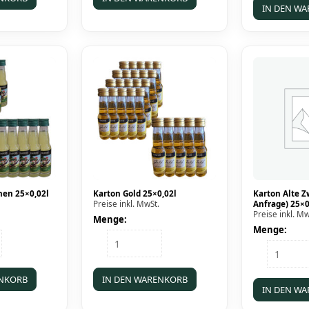
Biggesee
IN DEN W
0,7l
Menge
hen 25×0,02l
Karton Gold 25×0,02l
Karton Alte Z
Preise inkl. MwSt.
Anfrage) 25×0
Preise inkl. Mw
Menge:
Menge:
Karton
Karton
n
Gold
Alte
25x0,02l
Zwetsch
Menge
ENKORB
IN DEN WARENKORB
(auf
IN DEN W
Anfrage)