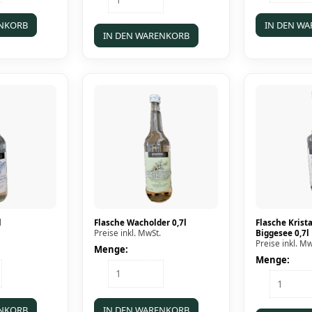
Schoko-
0,7l
Whisky-
Menge
ENKORB
IN DEN W
Likör
IN DEN WARENKORB
0,1l
Menge
l
Flasche Wacholder 0,7l
Flasche Krist
Preise inkl. MwSt.
Biggesee 0,7l
Preise inkl. Mw
Menge:
Menge:
Flasche
Flasche
Wacholder
Kristallk
0,7l
vom
Menge
ENKORB
IN DEN WARENKORB