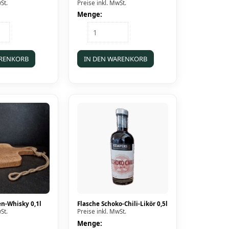
St.
Preise inkl. MwSt.
Menge:
Karton
der
Wacholder
25x0,02l
Menge
ARENKORB
IN DEN WARENKORB
n-Whisky 0,1l
Flasche Schoko-Chili-Likör 0,5l
St.
Preise inkl. MwSt.
Menge: