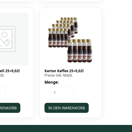
ll 25×0,02l
Karton Kaffee 25×0,02l
St.
Preise inkl. MwSt.
Menge:
Karton
Kaffee
25x0,02l
Menge
ARENKORB
IN DEN WARENKORB