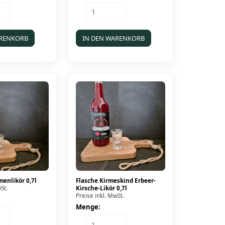
Flasche
Schoko-
Chili-
Likör
ARENKORB
IN DEN WARENKORB
0,5l
Menge
menlikör 0,7l
Flasche Kirmeskind Erbeer-
St.
Kirsche-Likör 0,7l
Preise inkl. MwSt.
Menge:
Flasche
likör