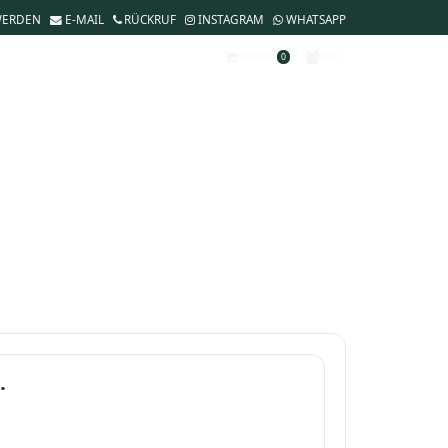
WERDEN
E-MAIL
RÜCKRUF
INSTAGRAM
WHATSAPP
0
WARENKORB
KONTO
.