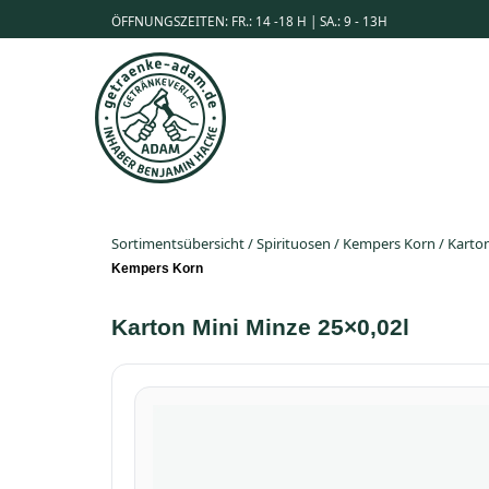
ÖFFNUNGSZEITEN: FR.: 14 -18 H | SA.: 9 - 13H
Sortimentsübersicht
/
Spirituosen
/
Kempers Korn
/
Karton
Kempers Korn
Karton Mini Minze 25×0,02l