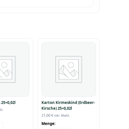
 25×0,02l
Karton Kirmeskind (Erdbeer-
Kirsche) 25×0,02l
St.
21,00
€
inkl. MwSt.
Menge: