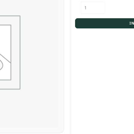
Karton
Mini
Minze
25x0,02l
I
Menge