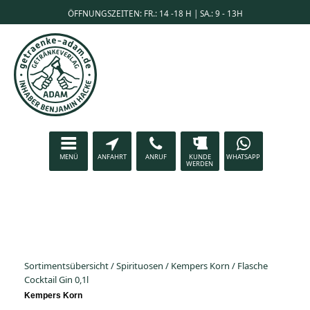
ÖFFNUNGSZEITEN: FR.: 14 -18 H | SA.: 9 - 13H
MENÜ
ANFAHRT
ANRUF
KUNDE
WHATSAPP
WERDEN
Sortimentsübersicht
/
Spirituosen
/
Kempers Korn
/
Flasche
Cocktail Gin 0,1l
Kempers Korn