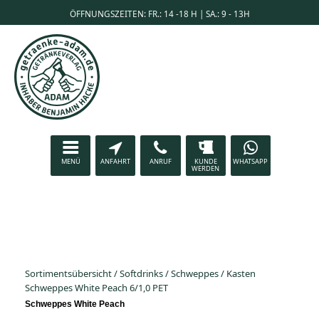
ÖFFNUNGSZEITEN: FR.: 14 -18 H | SA.: 9 - 13H
MENÜ
ANFAHRT
ANRUF
KUNDE
WHATSAPP
WERDEN
Sortimentsübersicht
/
Softdrinks
/
Schweppes
/
Kasten
Schweppes White Peach 6/1,0 PET
Schweppes White Peach