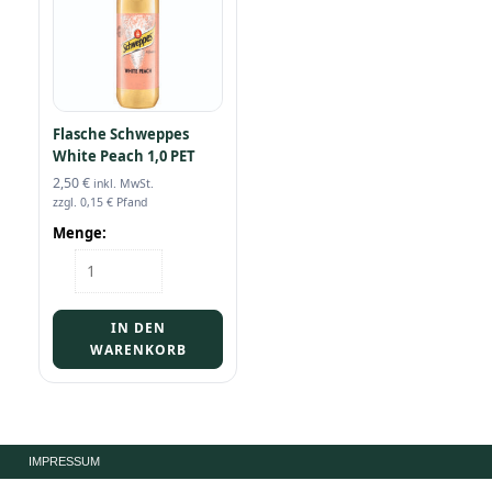
Flasche Schweppes
White Peach 1,0 PET
2,50
€
inkl. MwSt.
zzgl.
0,15
€
Pfand
Menge:
Flasche
Schweppes
White
Peach
IN DEN
1,0
WARENKORB
PET
Menge
IMPRESSUM