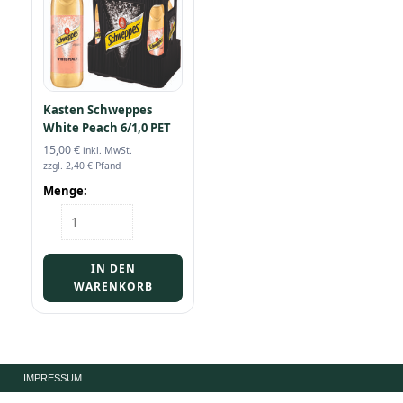
Kasten Schweppes
White Peach 6/1,0 PET
15,00
€
inkl. MwSt.
zzgl.
2,40
€
Pfand
Menge:
Kasten
Schweppes
White
Peach
IN DEN
6/1,0
WARENKORB
PET
Menge
IMPRESSUM