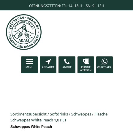
ÖFFNUNGSZEITEN: FR.: 14 -18 H | SA.: 9 - 13H
MENÜ
ANFAHRT
ANRUF
KUNDE
WHATSAPP
WERDEN
Sortimentsübersicht
/
Softdrinks
/
Schweppes
/
Flasche
Schweppes White Peach 1,0 PET
Schweppes White Peach