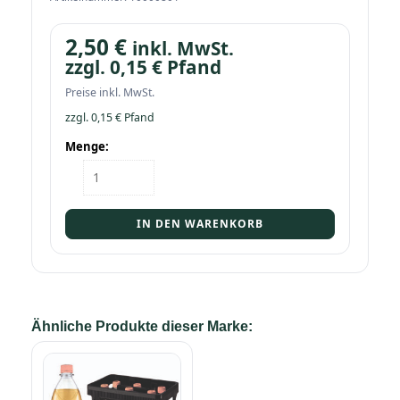
2,50
€
inkl. MwSt.
zzgl.
0,15
€
Pfand
Preise inkl. MwSt.
zzgl.
0,15
€
Pfand
Menge:
Flasche
Schweppes
White
Peach
IN DEN WARENKORB
1,0
PET
Menge
Ähnliche Produkte dieser Marke: