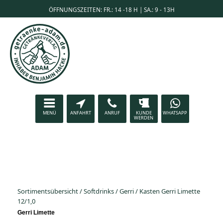
ÖFFNUNGSZEITEN: FR.: 14 -18 H | SA.: 9 - 13H
MENÜ
ANFAHRT
ANRUF
KUNDE
WHATSAPP
WERDEN
Sortimentsübersicht
/
Softdrinks
/
Gerri
/
Kasten Gerri Limette
12/1,0
Gerri Limette