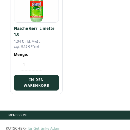
Flasche Gerri Limette
1,0
1,04
€
inkl. MwSt.
zzgl.
0,15
€
Pfand
Menge:
Flasche
Gerri
Limette
1,0
IN DEN
Menge
WARENKORB
IMPRESSUM
KUTSCHER»
für Getränke Adam