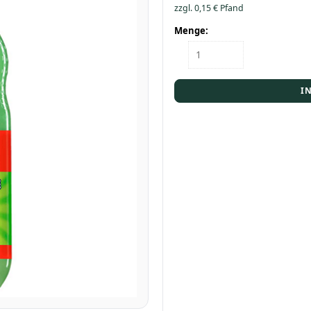
zzgl.
0,15
€
Pfand
Menge:
Flasche
Gerri
Limette
1,0
I
Menge