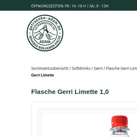
ÖFFNUNGSZEITEN: FR.: 14 -18 H | SA.: 9 - 13H
Sortimentsübersicht
/
Softdrinks
/
Gerri
/
Flasche Gerri Lim
Gerri Limette
Flasche Gerri Limette 1,0