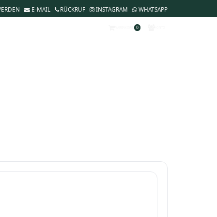
WERDEN
E-MAIL
RÜCKRUF
INSTAGRAM
WHATSAPP
0
WARENKORB
KONTO