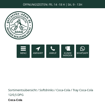
ÖFFNUNGSZEITEN: FR.: 14 -18 H | SA.: 9 - 13H
MENÜ
ANFAHRT
ANRUF
KUNDE
WHATSAPP
WERDEN
Sortimentsübersicht
/
Softdrinks
/
Coca-Cola
/
Tray Coca-Cola
12/0,5 DPG
Coca-Cola