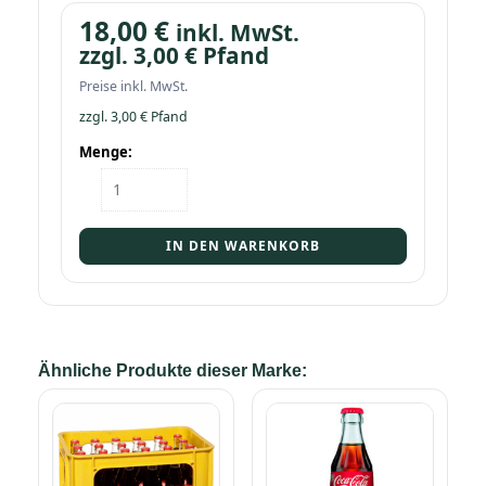
18,00
€
inkl. MwSt.
zzgl.
3,00
€
Pfand
Preise inkl. MwSt.
zzgl.
3,00
€
Pfand
Menge:
Tray
Coca-
Cola
12/0,5
IN DEN WARENKORB
DPG
Menge
Ähnliche Produkte dieser Marke: