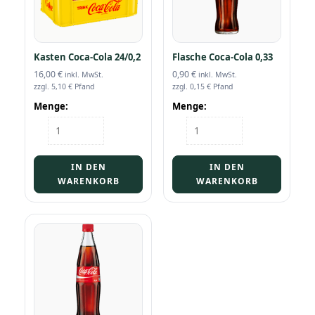
Kasten Coca-Cola 24/0,2
Flasche Coca-Cola 0,33
16,00
€
0,90
€
inkl. MwSt.
inkl. MwSt.
zzgl.
5,10
€
Pfand
zzgl.
0,15
€
Pfand
Menge:
Menge:
Kasten
Flasche
Coca-
Coca-
Cola
Cola
24/0,2
0,33
IN DEN
IN DEN
Menge
Menge
WARENKORB
WARENKORB