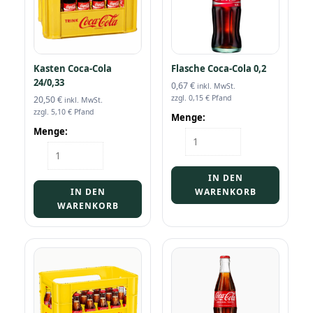
Kasten Coca-Cola
Flasche Coca-Cola 0,2
24/0,33
0,67
€
inkl. MwSt.
zzgl.
0,15
€
Pfand
20,50
€
inkl. MwSt.
zzgl.
5,10
€
Pfand
Menge:
Menge:
Flasche
Kasten
Coca-
Coca-
Cola
Cola
0,2
IN DEN
24/0,33
Menge
IN DEN
WARENKORB
Menge
WARENKORB