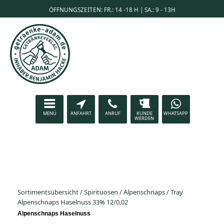
ÖFFNUNGSZEITEN: FR.: 14 -18 H | SA.: 9 - 13H
MENÜ
ANFAHRT
ANRUF
KUNDE
WHATSAPP
WERDEN
Sortimentsübersicht
/
Spirituosen
/
Alpenschnaps
/
Tray
Alpenschnaps Haselnuss 33% 12/0,02
Alpenschnaps Haselnuss