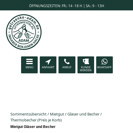
ÖFFNUNGSZEITEN: FR.: 14 -18 H | SA.: 9 - 13H
MENÜ
ANFAHRT
ANRUF
KUNDE
WHATSAPP
WERDEN
Sortimentsübersicht
/
Mietgut
/
Gläser und Becher
/
Thermobecher (Preis je Korb)
Mietgut Gläser und Becher