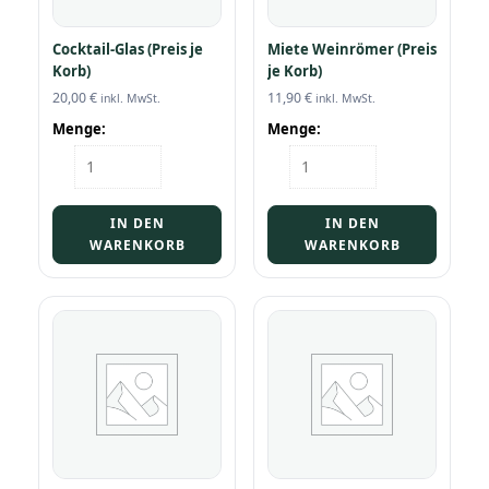
Cocktail-Glas (Preis je
Miete Weinrömer (Preis
Korb)
je Korb)
20,00
€
11,90
€
inkl. MwSt.
inkl. MwSt.
Menge:
Menge:
Cocktail-
Miete
Glas
Weinrömer
(Preis
(Preis
je
je
IN DEN
IN DEN
Korb)
Korb)
WARENKORB
WARENKORB
Menge
Menge