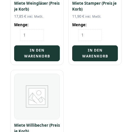
Miete Weingläser (Preis
Miete Stamper (Preis je
je Korb)
Korb)
17,85
€
11,90
€
inkl. MwSt.
inkl. MwSt.
Menge:
Menge:
Miete
Miete
Weingläser
Stamper
(Preis
(Preis
je
je
IN DEN
IN DEN
Korb)
Korb)
WARENKORB
WARENKORB
Menge
Menge
Miete Willibecher (Preis
je Korb)