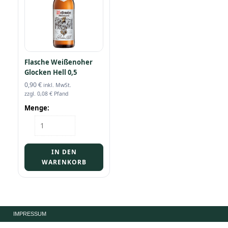
Flasche Weißenoher
Glocken Hell 0,5
0,90
€
inkl. MwSt.
zzgl.
0,08
€
Pfand
Menge:
Flasche
Weißenoher
Glocken
Hell
IN DEN
0,5
WARENKORB
Menge
IMPRESSUM