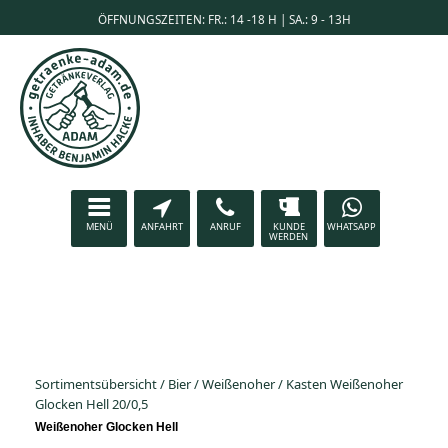
ÖFFNUNGSZEITEN: FR.: 14 -18 H | SA.: 9 - 13H
MENÜ
ANFAHRT
ANRUF
KUNDE
WHATSAPP
WERDEN
Sortimentsübersicht
/
Bier
/
Weißenoher
/
Kasten Weißenoher
Glocken Hell 20/0,5
Weißenoher Glocken Hell