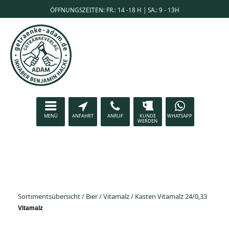
ÖFFNUNGSZEITEN: FR.: 14 -18 H | SA.: 9 - 13H
MENÜ
ANFAHRT
ANRUF
KUNDE
WHATSAPP
WERDEN
Sortimentsübersicht
/
Bier
/
Vitamalz
/
Kasten Vitamalz 24/0,33
Vitamalz