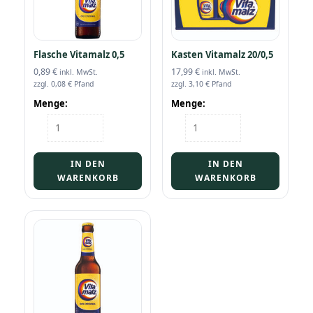
Flasche Vitamalz 0,5
Kasten Vitamalz 20/0,5
0,89
€
17,99
€
inkl. MwSt.
inkl. MwSt.
zzgl.
0,08
€
Pfand
zzgl.
3,10
€
Pfand
Menge:
Menge:
Flasche
Kasten
Vitamalz
Vitamalz
0,5
20/0,5
Menge
Menge
IN DEN
IN DEN
WARENKORB
WARENKORB