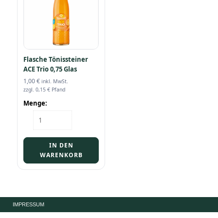
Flasche Tönissteiner
ACE Trio 0,75 Glas
1,00
€
inkl. MwSt.
zzgl.
0,15
€
Pfand
Menge:
Flasche
Tönissteiner
ACE
Trio
IN DEN
0,75
WARENKORB
Glas
Menge
IMPRESSUM