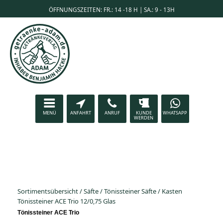
ÖFFNUNGSZEITEN: FR.: 14 -18 H | SA.: 9 - 13H
MENÜ
ANFAHRT
ANRUF
KUNDE
WHATSAPP
WERDEN
Sortimentsübersicht
/
Säfte
/
Tönissteiner Säfte
/
Kasten
Tönissteiner ACE Trio 12/0,75 Glas
Tönissteiner ACE Trio