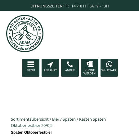
ÖFFNUNGSZEITEN: FR.: 14 -18 H | SA.: 9 - 13H
MENÜ
ANFAHRT
ANRUF
KUNDE
WHATSAPP
WERDEN
Sortimentsübersicht
/
Bier
/
Spaten
/
Kasten Spaten
Oktoberfestbier 20/0,5
Spaten Oktoberfestbier