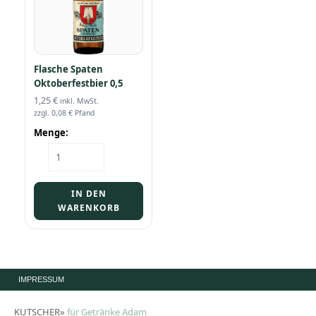
Flasche Spaten
Oktoberfestbier 0,5
1,25
€
inkl. MwSt.
zzgl.
0,08
€
Pfand
Menge:
Flasche
Spaten
Oktoberfestbier
0,5
IN DEN
Menge
WARENKORB
IMPRESSUM
KUTSCHER»
für Getränke Adam