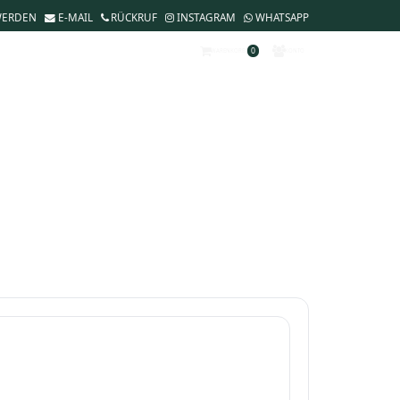
WERDEN
E-MAIL
RÜCKRUF
INSTAGRAM
WHATSAPP
0
WARENKORB
KONTO