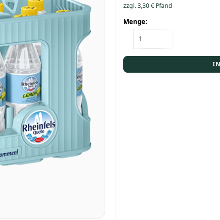
zzgl.
3,30
€
Pfand
Menge:
Kasten
Rheinfels
Quelle
Lemon
I
12/0,5
Menge