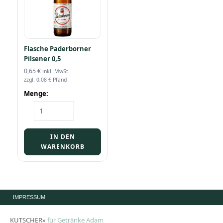
Flasche Paderborner
Pilsener 0,5
0,65
€
inkl. MwSt.
zzgl.
0,08
€
Pfand
Menge:
Flasche
Paderborner
Pilsener
0,5
IN DEN
Menge
WARENKORB
IMPRESSUM
KUTSCHER»
für Getränke Adam