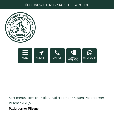
ÖFFNUNGSZEITEN: FR.: 14 -18 H | SA.: 9 - 13H
MENÜ
ANFAHRT
ANRUF
KUNDE
WHATSAPP
WERDEN
Sortimentsübersicht
/
Bier
/
Paderborner
/
Kasten Paderborner
Pilsener 20/0,5
Paderborner Pilsener