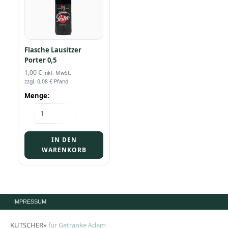
Flasche Lausitzer
Porter 0,5
1,00
€
inkl. MwSt.
zzgl.
0,08
€
Pfand
Menge:
Flasche
Lausitzer
Porter
0,5
IN DEN
Menge
WARENKORB
IMPRESSUM
KUTSCHER»
für Getränke Adam