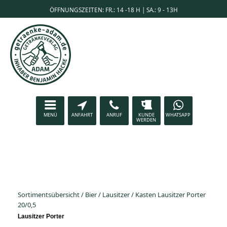
ÖFFNUNGSZEITEN: FR.: 14 -18 H | SA.: 9 - 13H
MENÜ
ANFAHRT
ANRUF
KUNDE
WHATSAPP
WERDEN
Sortimentsübersicht
/
Bier
/
Lausitzer
/
Kasten Lausitzer Porter
20/0,5
Lausitzer Porter