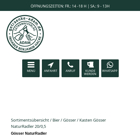
ÖFFNUNGSZEITEN: FR.: 14 -18 H | SA.: 9 - 13H
MENÜ
ANFAHRT
ANRUF
KUNDE
WHATSAPP
WERDEN
Sortimentsübersicht
/
Bier
/
Gösser
/
Kasten Gösser
NaturRadler 20/0,5
Gösser NaturRadler