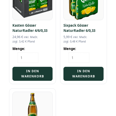
Kasten Gösser
Sixpack Gösser
NaturRadler 4/6/0,33
NaturRadler 6/0,33
24,96
€
5,99
€
inkl. MwSt.
inkl. MwSt.
zzgl.
3,42
€
Pfand
zzgl.
0,48
€
Pfand
Menge:
Menge:
Kasten
Sixpack
Gösser
Gösser
NaturRadler
NaturRadler
4/6/0,33
6/0,33
IN DEN
IN DEN
Menge
Menge
WARENKORB
WARENKORB