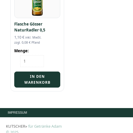
Flasche Gösser
NaturRadler 0,5
1,10
€
inkl. MwSt.
zzgl.
0,08
€
Pfand
Menge:
Flasche
Gösser
NaturRadler
0,5
IN DEN
Menge
WARENKORB
IMPRESSUM
KUTSCHER»
für Getränke Adam
© 2025