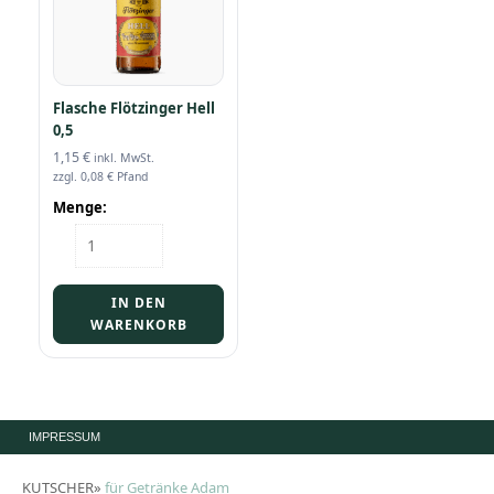
Flasche Flötzinger Hell
0,5
1,15
€
inkl. MwSt.
zzgl.
0,08
€
Pfand
Menge:
Flasche
Flötzinger
Hell
0,5
IN DEN
Menge
WARENKORB
IMPRESSUM
KUTSCHER»
für Getränke Adam