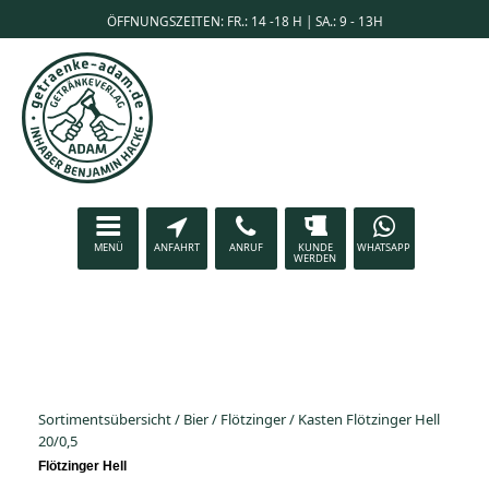
ÖFFNUNGSZEITEN: FR.: 14 -18 H | SA.: 9 - 13H
MENÜ
ANFAHRT
ANRUF
KUNDE
WHATSAPP
WERDEN
Sortimentsübersicht
/
Bier
/
Flötzinger
/
Kasten Flötzinger Hell
20/0,5
Flötzinger Hell