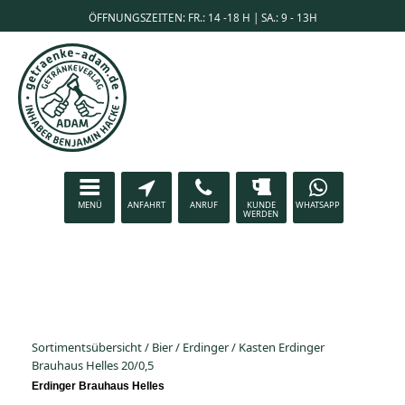
ÖFFNUNGSZEITEN: FR.: 14 -18 H | SA.: 9 - 13H
MENÜ
ANFAHRT
ANRUF
KUNDE
WHATSAPP
WERDEN
Sortimentsübersicht
/
Bier
/
Erdinger
/
Kasten Erdinger
Brauhaus Helles 20/0,5
Erdinger Brauhaus Helles