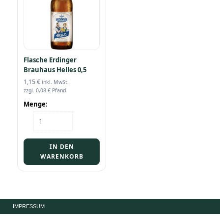
Flasche Erdinger
Brauhaus Helles 0,5
1,15
€
inkl. MwSt.
zzgl.
0,08
€
Pfand
Menge:
Flasche
Erdinger
Brauhaus
Helles
IN DEN
0,5
WARENKORB
Menge
IMPRESSUM