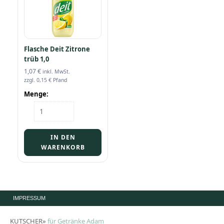
Flasche Deit Zitrone
trüb 1,0
1,07
€
inkl. MwSt.
zzgl.
0,15
€
Pfand
Menge:
Flasche
Deit
Zitrone
trüb
IN DEN
1,0
WARENKORB
Menge
IMPRESSUM
KUTSCHER»
für Getränke Adam