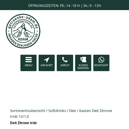
ÖFFNUNGSZEITEN: FR.: 14 -18 H | SA.: 9 - 13H
MENÜ
ANFAHRT
ANRUF
KUNDE
WHATSAPP
WERDEN
Sortimentsübersicht
/
Softdrinks
/
Deit
/
Kasten Deit Zitrone
trüb 12/1,0
Deit Zitrone trüb