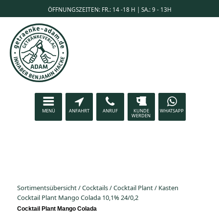
ÖFFNUNGSZEITEN: FR.: 14 -18 H | SA.: 9 - 13H
MENÜ
ANFAHRT
ANRUF
KUNDE
WHATSAPP
WERDEN
Sortimentsübersicht
/
Cocktails
/
Cocktail Plant
/
Kasten
Cocktail Plant Mango Colada 10,1% 24/0,2
Cocktail Plant Mango Colada