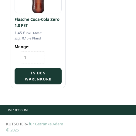
Flasche Coca-Cola Zero
1,0 PET
1,45
€
inkl. MwSt.
zzgl.
0,15
€
Pfand
Menge:
Flasche
Coca-
Cola
Zero
IN DEN
1,0
WARENKORB
PET
Menge
IMPRESSUM
KUTSCHER»
für Getränke Adam
© 2025