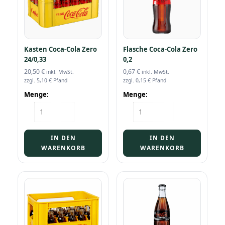
Kasten Coca-Cola Zero
Flasche Coca-Cola Zero
24/0,33
0,2
20,50
€
0,67
€
inkl. MwSt.
inkl. MwSt.
zzgl.
5,10
€
Pfand
zzgl.
0,15
€
Pfand
Menge:
Menge:
Kasten
Flasche
Coca-
Coca-
Cola
Cola
Zero
Zero
IN DEN
IN DEN
24/0,33
0,2
WARENKORB
WARENKORB
Menge
Menge