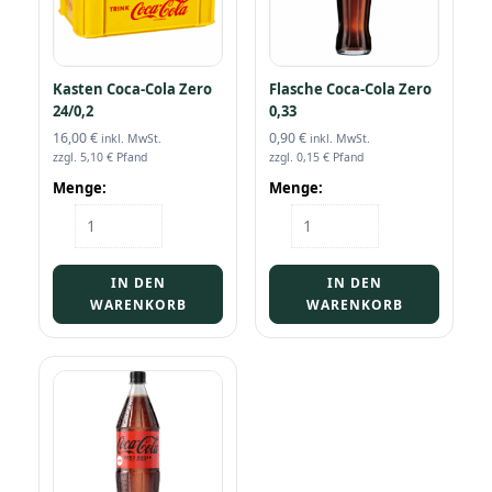
Kasten Coca-Cola Zero
Flasche Coca-Cola Zero
24/0,2
0,33
16,00
€
0,90
€
inkl. MwSt.
inkl. MwSt.
zzgl.
5,10
€
Pfand
zzgl.
0,15
€
Pfand
Menge:
Menge:
Kasten
Flasche
Coca-
Coca-
Cola
Cola
Zero
Zero
IN DEN
IN DEN
24/0,2
0,33
WARENKORB
WARENKORB
Menge
Menge