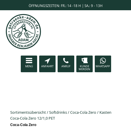
ÖFFNUNGSZEITEN: FR.: 14 -18 H | SA.: 9 - 13H
MENÜ
ANFAHRT
ANRUF
KUNDE
WHATSAPP
WERDEN
Sortimentsübersicht
/
Softdrinks
/
Coca-Cola Zero
/
Kasten
Coca-Cola Zero 12/1,0 PET
Coca-Cola Zero