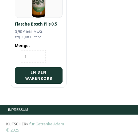
Flasche Bosch Pils 0,5
0,90
€
inkl. MwSt.
zzgl.
0,08
€
Pfand
Menge:
Flasche
Bosch
Pils
0,5
IN DEN
Menge
WARENKORB
IMPRESSUM
KUTSCHER»
für Getränke Adam
© 2025