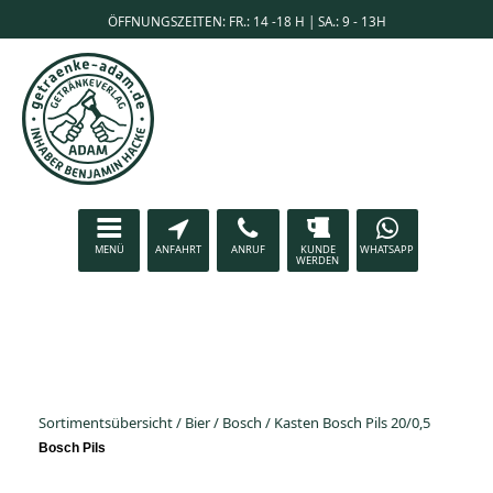
ÖFFNUNGSZEITEN: FR.: 14 -18 H | SA.: 9 - 13H
MENÜ
ANFAHRT
ANRUF
KUNDE
WHATSAPP
WERDEN
Sortimentsübersicht
/
Bier
/
Bosch
/
Kasten Bosch Pils 20/0,5
Bosch Pils