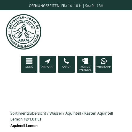
ÖFFNUNGSZEITEN: FR.: 14 -18 H | SA.: 9 - 13H
MENÜ
ANFAHRT
ANRUF
KUNDE
WHATSAPP
WERDEN
Sortimentsübersicht
/
Wasser
/
Aquintell
/
Kasten Aquintell
Lemon 12/1,0 PET
Aquintell Lemon