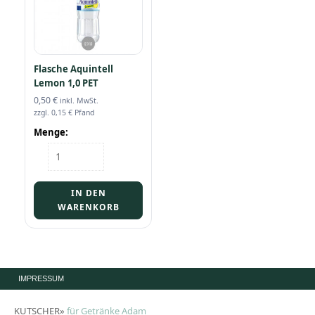
Flasche Aquintell
Lemon 1,0 PET
0,50
€
inkl. MwSt.
zzgl.
0,15
€
Pfand
Menge:
Flasche
Aquintell
Lemon
1,0
IN DEN
PET
WARENKORB
Menge
IMPRESSUM
KUTSCHER»
für Getränke Adam