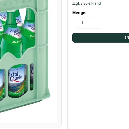
zzgl.
3,30
€
Pfand
Menge:
Kasten
Ahrtalquelle
Medium
12/0,7
I
Menge