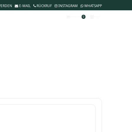
WERDEN
E-MAIL
RÜCKRUF
INSTAGRAM
WHATSAPP
0
WARENKORB
KONTO