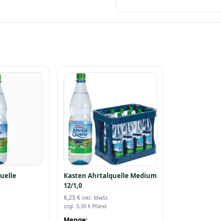
uelle
Kasten Ahrtalquelle Medium
12/1,0
6,25
€
inkl. MwSt.
zzgl.
3,30
€
Pfand
Menge: