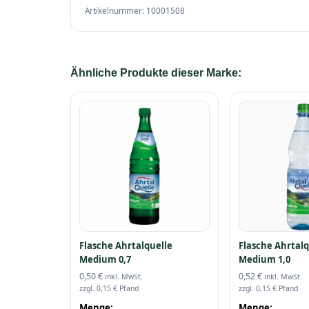
Artikelnummer: 10001508
Ähnliche Produkte dieser Marke:
Flasche Ahrtalquelle
Flasche Ahrtalq
Medium 0,7
Medium 1,0
0,50
€
0,52
€
inkl. MwSt.
inkl. MwSt.
zzgl.
0,15
€
Pfand
zzgl.
0,15
€
Pfand
Menge:
Menge: