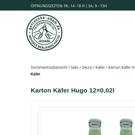
ÖFFNUNGSZEITEN: FR.: 14 -18 H | SA.: 9 - 13H
Sortimentsübersicht
/
Sekt / Secco
/
Käfer
/
Karton Käfer H
Käfer
Karton Käfer Hugo 12×0,02l