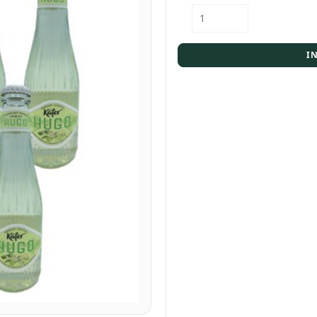
Karton
Käfer
Hugo
12x0,02l
I
Menge