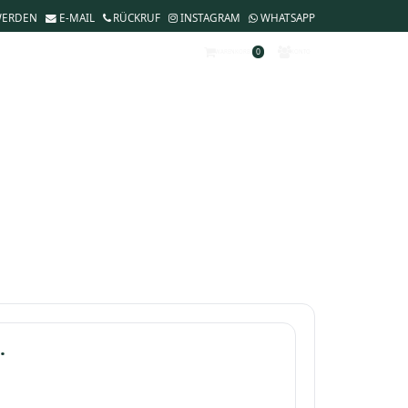
WERDEN
E-MAIL
RÜCKRUF
INSTAGRAM
WHATSAPP
0
WARENKORB
KONTO
.