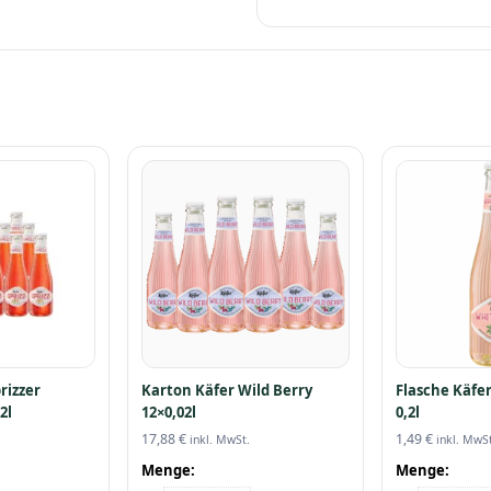
rizzer
Karton Käfer Wild Berry
Flasche Käfe
2l
12×0,02l
0,2l
17,88
€
1,49
€
inkl. MwSt.
inkl. MwSt
Menge:
Menge: