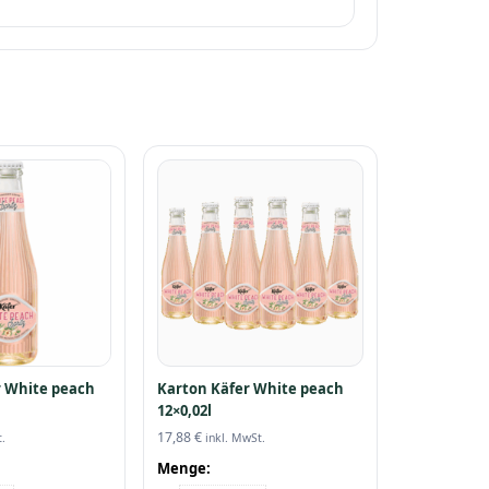
r White peach
Karton Käfer White peach
12×0,02l
17,88
€
.
inkl. MwSt.
Menge: