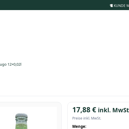
KUNDE 
ugo 12×0,02l
17,88
€
inkl. MwSt
Preise inkl. MwSt.
Menge: