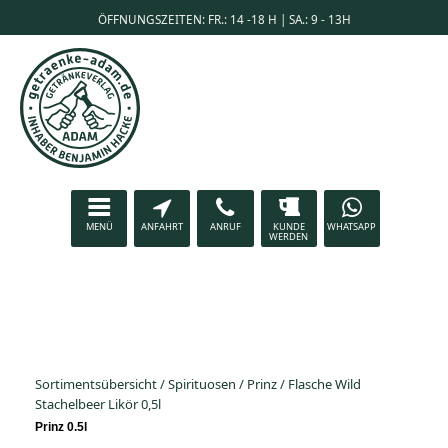
ÖFFNUNGSZEITEN: FR.: 14 -18 H | SA.: 9 - 13H
MENÜ
ANFAHRT
ANRUF
KUNDE
WHATSAPP
WERDEN
Sortimentsübersicht
/
Spirituosen
/
Prinz
/
Flasche Wild
Stachelbeer Likör 0,5l
Prinz 0.5l