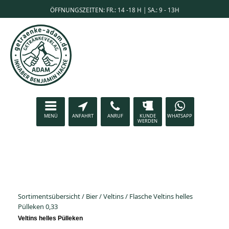
ÖFFNUNGSZEITEN: FR.: 14 -18 H | SA.: 9 - 13H
MENÜ
ANFAHRT
ANRUF
KUNDE
WHATSAPP
WERDEN
Sortimentsübersicht
/
Bier
/
Veltins
/
Flasche Veltins helles
Pülleken 0,33
Veltins helles Pülleken