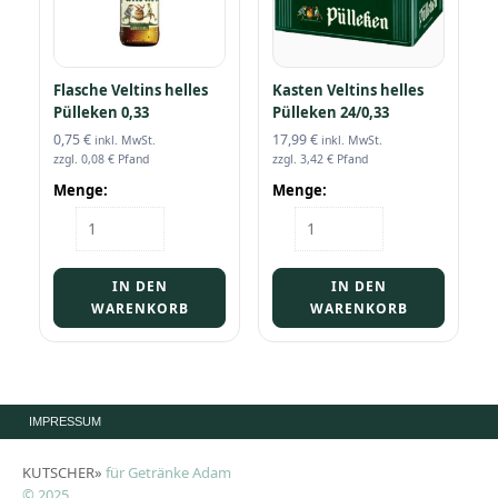
Flasche Veltins helles
Kasten Veltins helles
Pülleken 0,33
Pülleken 24/0,33
0,75
€
17,99
€
inkl. MwSt.
inkl. MwSt.
zzgl.
0,08
€
Pfand
zzgl.
3,42
€
Pfand
Menge:
Menge:
Flasche
Kasten
Veltins
Veltins
helles
helles
Pülleken
Pülleken
IN DEN
IN DEN
0,33
24/0,33
WARENKORB
WARENKORB
Menge
Menge
IMPRESSUM
KUTSCHER»
für Getränke Adam
© 2025