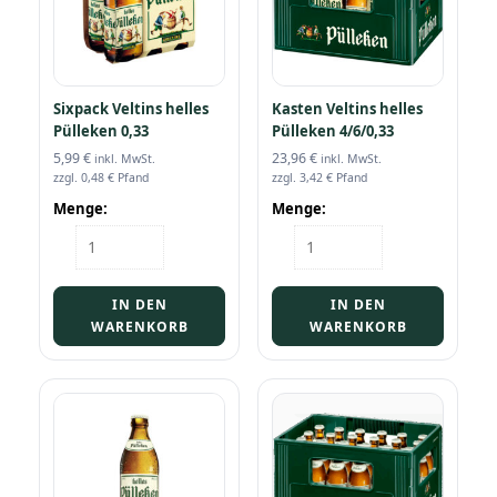
Sixpack Veltins helles
Kasten Veltins helles
Pülleken 0,33
Pülleken 4/6/0,33
5,99
€
23,96
€
inkl. MwSt.
inkl. MwSt.
zzgl.
0,48
€
Pfand
zzgl.
3,42
€
Pfand
Menge:
Menge:
Sixpack
Kasten
Veltins
Veltins
helles
helles
Pülleken
Pülleken
IN DEN
IN DEN
0,33
4/6/0,33
WARENKORB
WARENKORB
Menge
Menge