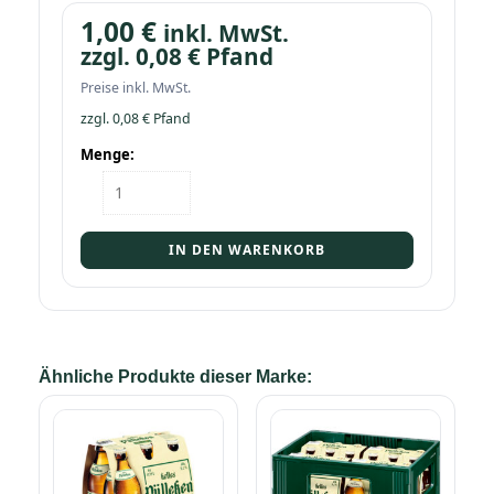
1,00
€
inkl. MwSt.
zzgl.
0,08
€
Pfand
Preise inkl. MwSt.
zzgl.
0,08
€
Pfand
Menge:
Flasche
Veltins
helles
Pülleken
IN DEN WARENKORB
0,33
Menge
Ähnliche Produkte dieser Marke: