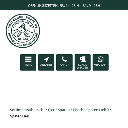
ÖFFNUNGSZEITEN: FR.: 14 -18 H | SA.: 9 - 13H
MENÜ
ANFAHRT
ANRUF
KUNDE
WHATSAPP
WERDEN
Sortimentsübersicht
/
Bier
/
Spaten
/
Flasche Spaten Hell 0,5
Spaten Hell