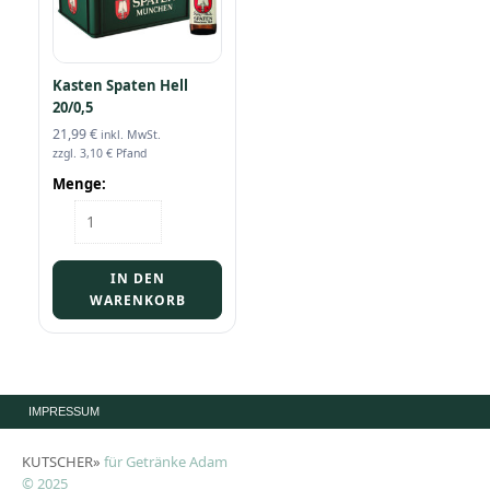
Kasten Spaten Hell
20/0,5
21,99
€
inkl. MwSt.
zzgl.
3,10
€
Pfand
Menge:
Kasten
Spaten
Hell
20/0,5
IN DEN
Menge
WARENKORB
IMPRESSUM
KUTSCHER»
für Getränke Adam
© 2025