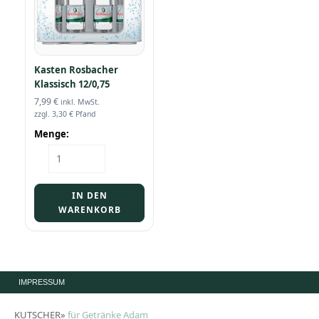
Kasten Rosbacher
Klassisch 12/0,75
7,99
€
inkl. MwSt.
zzgl.
3,30
€
Pfand
Menge:
Kasten
Rosbacher
Klassisch
12/0,75
IN DEN
Menge
WARENKORB
IMPRESSUM
KUTSCHER»
für Getränke Adam