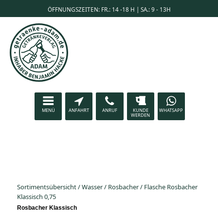
ÖFFNUNGSZEITEN: FR.: 14 -18 H | SA.: 9 - 13H
MENÜ
ANFAHRT
ANRUF
KUNDE
WHATSAPP
WERDEN
Sortimentsübersicht
/
Wasser
/
Rosbacher
/
Flasche Rosbacher
Klassisch 0,75
Rosbacher Klassisch