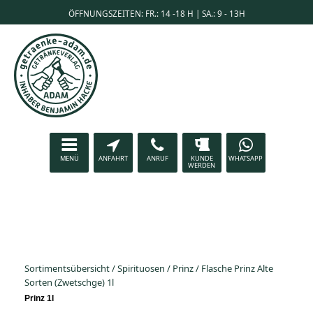
ÖFFNUNGSZEITEN: FR.: 14 -18 H | SA.: 9 - 13H
MENÜ
ANFAHRT
ANRUF
KUNDE
WHATSAPP
WERDEN
Sortimentsübersicht
/
Spirituosen
/
Prinz
/
Flasche Prinz Alte
Sorten (Zwetschge) 1l
Prinz 1l