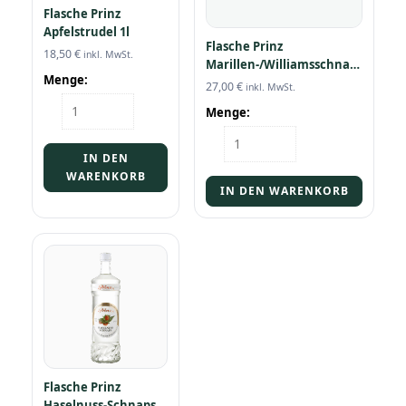
Flasche Prinz
Apfelstrudel 1l
Flasche Prinz
18,50
€
inkl. MwSt.
Marillen-/Williamsschnaps
Menge:
1l
27,00
€
inkl. MwSt.
Flasche
Menge:
Prinz
Flasche
Apfelstrudel
Prinz
1l
IN DEN
Marillen-/Williamsschnaps
Menge
WARENKORB
1l
IN DEN WARENKORB
Menge
Flasche Prinz
Haselnuss-Schnaps