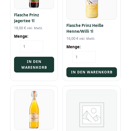
Flasche Prinz
Jagertee 1l
Flasche Prinz Heiße
18,00
€
inkl. MwSt.
Henne/Willi 1l
Menge:
16,00
€
inkl. MwSt.
Flasche
Menge:
Prinz
Flasche
Jagertee
Prinz
1l
IN DEN
Heiße
Menge
WARENKORB
Henne/Willi
IN DEN WARENKORB
1l
Menge