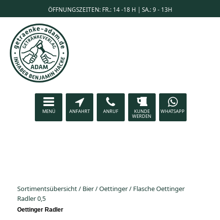
ÖFFNUNGSZEITEN: FR.: 14 -18 H | SA.: 9 - 13H
MENÜ
ANFAHRT
ANRUF
KUNDE
WHATSAPP
WERDEN
Sortimentsübersicht
/
Bier
/
Oettinger
/
Flasche Oettinger
Radler 0,5
Oettinger Radler