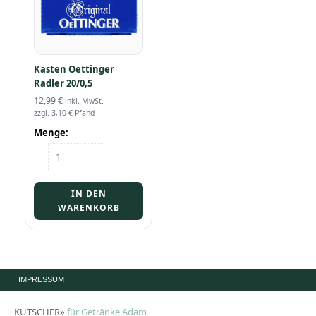
Kasten Oettinger
Radler 20/0,5
12,99
€
inkl. MwSt.
zzgl.
3,10
€
Pfand
Menge:
Kasten
Oettinger
Radler
20/0,5
IN DEN
Menge
WARENKORB
IMPRESSUM
KUTSCHER»
für Getränke Adam