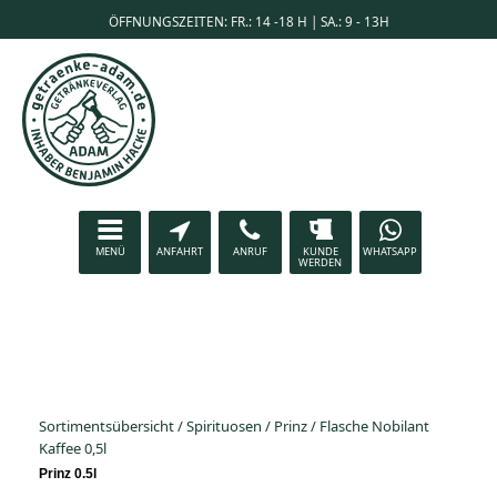
ÖFFNUNGSZEITEN: FR.: 14 -18 H | SA.: 9 - 13H
MENÜ
ANFAHRT
ANRUF
KUNDE
WHATSAPP
WERDEN
Sortimentsübersicht
/
Spirituosen
/
Prinz
/
Flasche Nobilant
Kaffee 0,5l
Prinz 0.5l