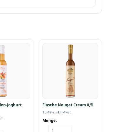
len-Joghurt
Flasche Nougat Cream 0,5l
15,49
€
inkl. MwSt.
St.
Menge:
Flasche