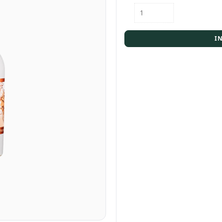
Flasche
Nobilady
Kakao-
Marille
I
0,5l
Menge