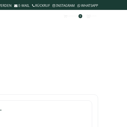
WERDEN
E-MAIL
RÜCKRUF
INSTAGRAM
WHATSAPP
0
WARENKORB
KONTO
.