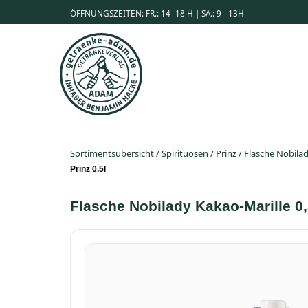
ÖFFNUNGSZEITEN: FR.: 14 -18 H | SA.: 9 - 13H
Sortimentsübersicht
/
Spirituosen
/
Prinz
/
Flasche Nobilad
Prinz 0.5l
Flasche Nobilady Kakao-Marille 0,