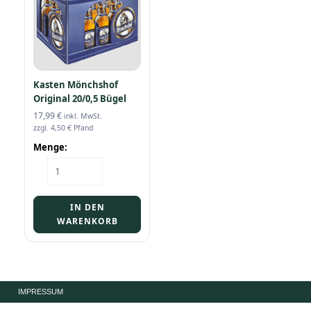
Kasten Mönchshof
Original 20/0,5 Bügel
17,99
€
inkl. MwSt.
zzgl.
4,50
€
Pfand
Menge:
Kasten
Mönchshof
Original
20/0,5
IN DEN
Bügel
WARENKORB
Menge
IMPRESSUM