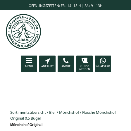
ÖFFNUNGSZEITEN: FR.: 14 -18 H | SA.: 9 - 13H
MENÜ
ANFAHRT
ANRUF
KUNDE
WHATSAPP
WERDEN
Sortimentsübersicht
/
Bier
/
Mönchshof
/
Flasche Mönchshof
Original 0,5 Bügel
Mönchshof Original