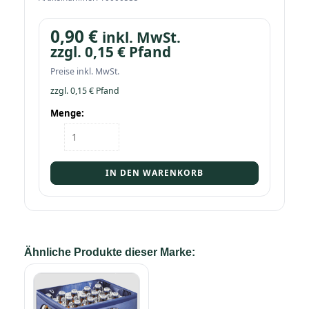
0,90
€
inkl. MwSt.
zzgl.
0,15
€
Pfand
Preise inkl. MwSt.
zzgl.
0,15
€
Pfand
Menge:
Flasche
Mönchshof
Original
0,5
IN DEN WARENKORB
Bügel
Menge
Ähnliche Produkte dieser Marke: