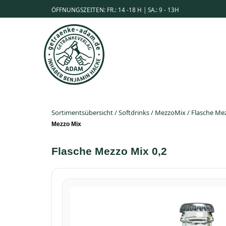
ÖFFNUNGSZEITEN: FR.: 14 -18 H | SA.: 9 - 13H
Sortimentsübersicht
/
Softdrinks
/
MezzoMix
/
Flasche Mez
Mezzo Mix
Flasche Mezzo Mix 0,2