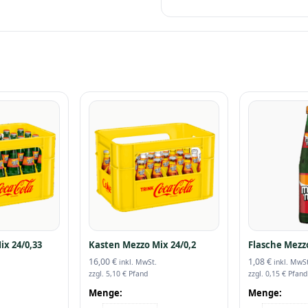
ix 24/0,33
Kasten Mezzo Mix 24/0,2
Flasche Mezzo
16,00
€
1,08
€
inkl. MwSt.
inkl. MwSt
zzgl.
5,10
€
Pfand
zzgl.
0,15
€
Pfand
Menge:
Menge: