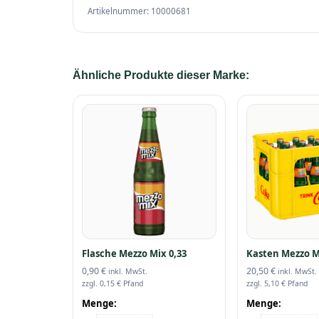
Artikelnummer: 10000681
Ähnliche Produkte dieser Marke:
Flasche Mezzo Mix 0,33
Kasten Mezzo M
0,90
€
20,50
€
inkl. MwSt.
inkl. MwSt.
zzgl.
0,15
€
Pfand
zzgl.
5,10
€
Pfand
Menge:
Menge: