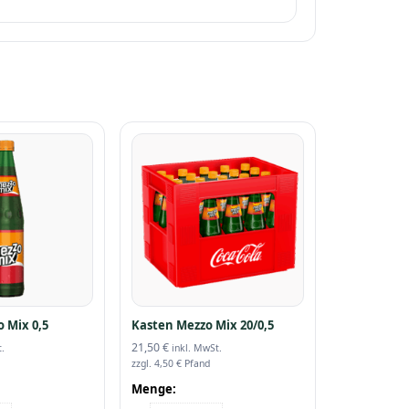
 Mix 0,5
Kasten Mezzo Mix 20/0,5
21,50
€
.
inkl. MwSt.
zzgl.
4,50
€
Pfand
Menge: