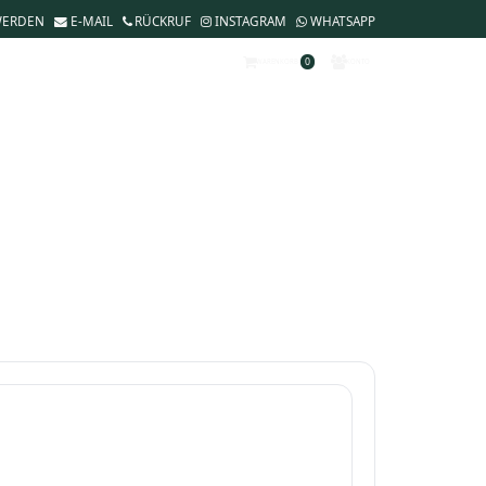
WERDEN
E-MAIL
RÜCKRUF
INSTAGRAM
WHATSAPP
0
WARENKORB
KONTO