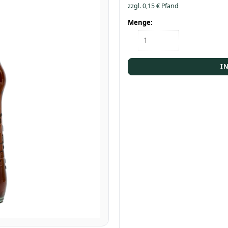
zzgl.
0,15
€
Pfand
Menge:
Flasche
Mezzo
Mix
0,2
I
Menge