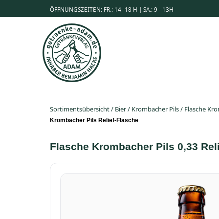
ÖFFNUNGSZEITEN: FR.: 14 -18 H | SA.: 9 - 13H
Sortimentsübersicht
/
Bier
/
Krombacher Pils
/
Flasche Krom
Krombacher Pils Relief-Flasche
Flasche Krombacher Pils 0,33 Rel