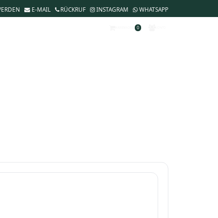
WERDEN
E-MAIL
RÜCKRUF
INSTAGRAM
WHATSAPP
0
WARENKORB
KONTO