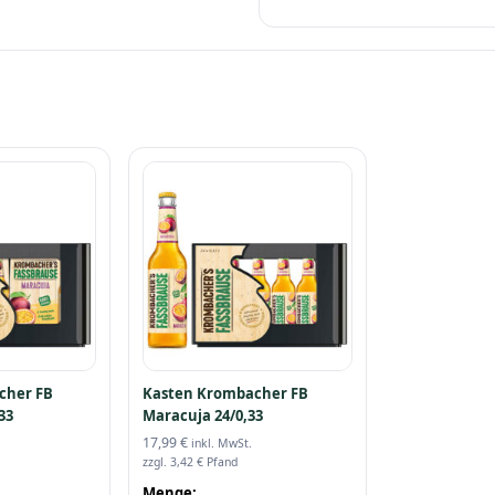
cher FB
Kasten Krombacher FB
33
Maracuja 24/0,33
17,99
€
inkl. MwSt.
zzgl.
3,42
€
Pfand
Menge: