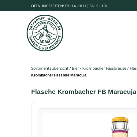
ÖFFNUNGSZEITEN: FR.: 14 -18 H | SA.: 9 - 13H
Sortimentsübersicht
/
Bier
/
Krombacher Fassbrause
/
Fla
Krombacher Fassbier Maracuja
Flasche Krombacher FB Maracuja