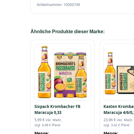
Artikelnummer: 10000749
Ähnliche Produkte dieser Marke:
Sixpack Krombacher FB
Kasten Kromba
Maracuja 0,33
Maracuja 4/6/0,
5,99
€
23,96
€
inkl. MwSt.
inkl. MwSt.
zzgl.
0,48
€
Pfand
zzgl.
3,42
€
Pfand
Menge:
Menge: