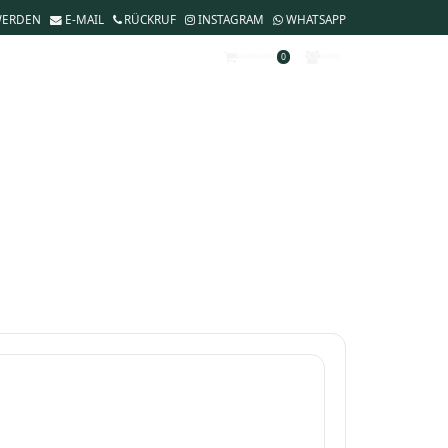
WERDEN
E-MAIL
RÜCKRUF
INSTAGRAM
WHATSAPP
0
WARENKORB
KONTO