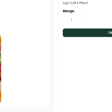
zzgl.
0,08
€
Pfand
Menge:
Flasche
Krombacher
FB
Maracuja
I
0,33
Menge