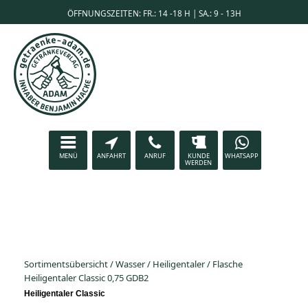
ÖFFNUNGSZEITEN: FR.: 14 -18 H | SA.: 9 - 13H
MENÜ
ANFAHRT
ANRUF
KUNDE
WHATSAPP
WERDEN
Sortimentsübersicht
/
Wasser
/
Heiligentaler
/
Flasche
Heiligentaler Classic 0,75 GDB2
Heiligentaler Classic