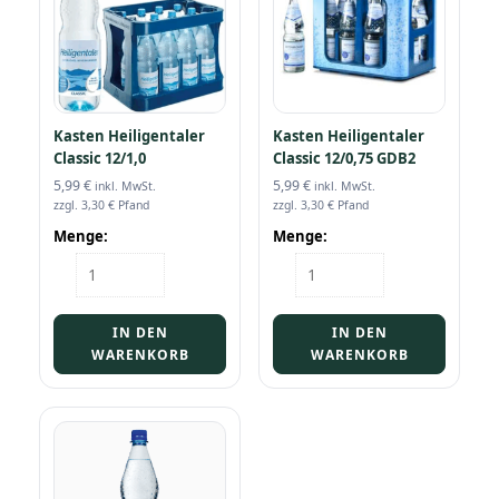
Kasten Heiligentaler
Kasten Heiligentaler
Classic 12/1,0
Classic 12/0,75 GDB2
5,99
€
5,99
€
inkl. MwSt.
inkl. MwSt.
zzgl.
3,30
€
Pfand
zzgl.
3,30
€
Pfand
Menge:
Menge:
Kasten
Kasten
Heiligentaler
Heiligentaler
Classic
Classic
12/1,0
12/0,75
IN DEN
IN DEN
Menge
GDB2
WARENKORB
WARENKORB
Menge