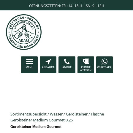
ÖFFNUNGSZEITEN: FR.: 14 -18 H | SA.: 9 - 13H
MENÜ
ANFAHRT
ANRUF
KUNDE
WHATSAPP
WERDEN
Sortimentsübersicht
/
Wasser
/
Gerolsteiner
/
Flasche
Gerolsteiner Medium Gourmet 0,25
Gerolsteiner Medium Gourmet