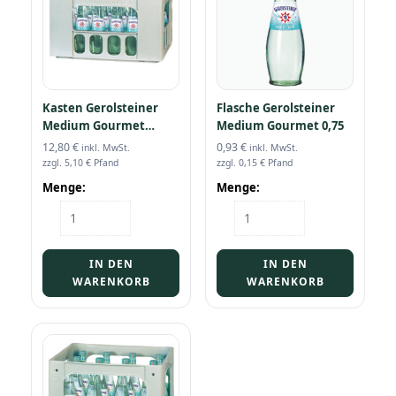
Kasten Gerolsteiner
Flasche Gerolsteiner
Medium Gourmet
Medium Gourmet 0,75
24/0,25
12,80
€
0,93
€
inkl. MwSt.
inkl. MwSt.
zzgl.
5,10
€
Pfand
zzgl.
0,15
€
Pfand
Menge:
Menge:
Kasten
Flasche
Gerolsteiner
Gerolsteiner
Medium
Medium
Gourmet
Gourmet
IN DEN
IN DEN
24/0,25
0,75
WARENKORB
WARENKORB
Menge
Menge