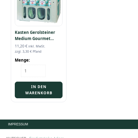
Kasten Gerolsteiner
Medium Gourmet
12/0,75
11,20
€
inkl. MwSt.
zzgl.
3,30
€
Pfand
Menge:
Kasten
Gerolsteiner
Medium
Gourmet
IN DEN
12/0,75
WARENKORB
Menge
IMPRESSUM