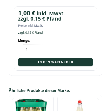
1,00
€
inkl. MwSt.
zzgl.
0,15
€
Pfand
Preise inkl. MwSt.
zzgl.
0,15
€
Pfand
Menge:
Flasche
Förstina
ISO
Zitrone-
IN DEN WARENKORB
Grape
0,75
PET
Menge
Ähnliche Produkte dieser Marke: