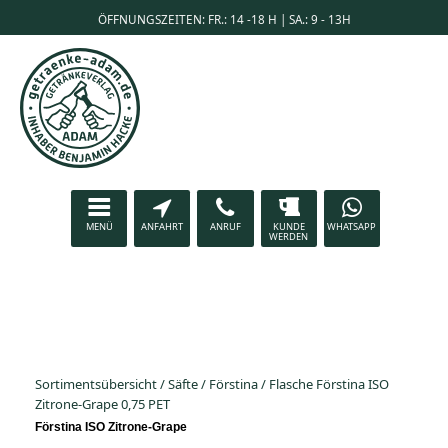
ÖFFNUNGSZEITEN: FR.: 14 -18 H | SA.: 9 - 13H
MENÜ
ANFAHRT
ANRUF
KUNDE
WHATSAPP
WERDEN
Sortimentsübersicht
/
Säfte
/
Förstina
/
Flasche Förstina ISO
Zitrone-Grape 0,75 PET
Förstina ISO Zitrone-Grape