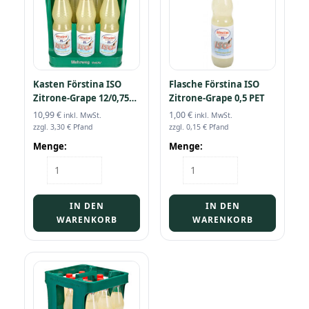
Kasten Förstina ISO
Flasche Förstina ISO
Zitrone-Grape 12/0,75
Zitrone-Grape 0,5 PET
PET
10,99
€
1,00
€
inkl. MwSt.
inkl. MwSt.
zzgl.
3,30
€
Pfand
zzgl.
0,15
€
Pfand
Menge:
Menge:
Kasten
Flasche
Förstina
Förstina
ISO
ISO
Zitrone-
Zitrone-
IN DEN
IN DEN
Grape
Grape
WARENKORB
WARENKORB
12/0,75
0,5
PET
PET
Menge
Menge