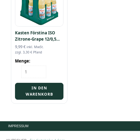
Kasten Förstina ISO
Zitrone-Grape 12/0,5
PET
9,99
€
inkl. MwSt.
zzgl.
3,30
€
Pfand
Menge:
Kasten
Förstina
ISO
Zitrone-
IN DEN
Grape
WARENKORB
12/0,5
PET
Menge
IMPRESSUM