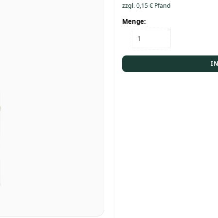
zzgl.
0,15
€
Pfand
Menge:
Flasche
Förstina
Apfel-
Landschorle
I
0,75
PET
Menge