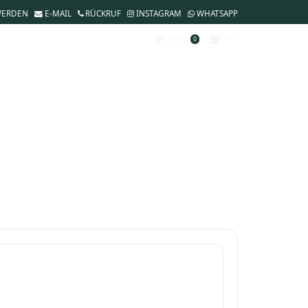
WERDEN
E-MAIL
RÜCKRUF
INSTAGRAM
WHATSAPP
0
WARENKORB
KONTO