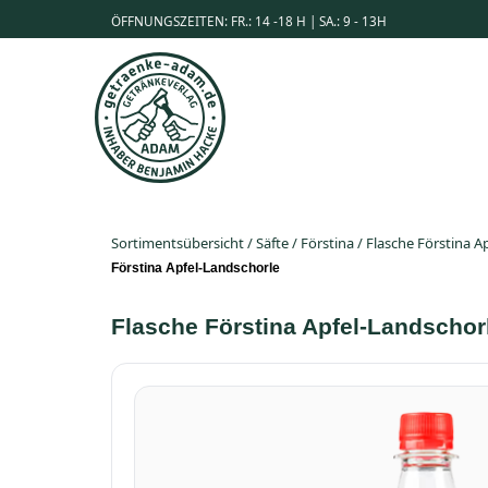
ÖFFNUNGSZEITEN: FR.: 14 -18 H | SA.: 9 - 13H
Sortimentsübersicht
/
Säfte
/
Förstina
/
Flasche Förstina A
Förstina Apfel-Landschorle
Flasche Förstina Apfel-Landschor