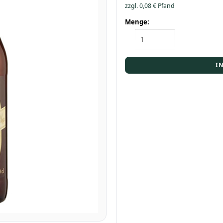
zzgl.
0,08
€
Pfand
Menge:
Flasche
Erdinger
Urweisse
0,5
I
Menge