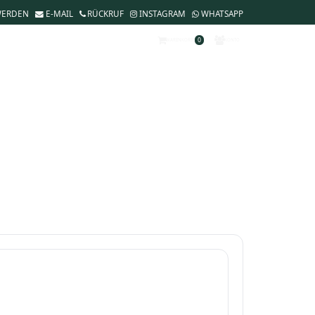
WERDEN
E-MAIL
RÜCKRUF
INSTAGRAM
WHATSAPP
0
WARENKORB
KONTO