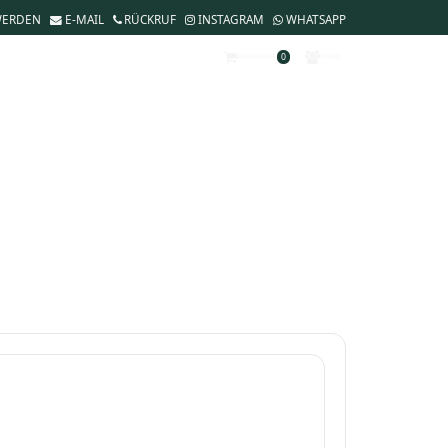
WERDEN
E-MAIL
RÜCKRUF
INSTAGRAM
WHATSAPP
0
WARENKORB
KONTO