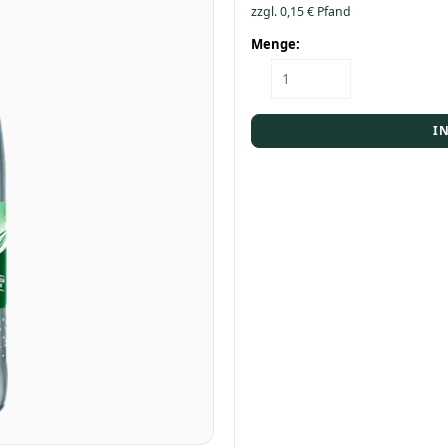
zzgl.
0,15
€
Pfand
Menge:
Flasche
Elisabethen
Quelle
Bio
I
Medium
0,75
Menge