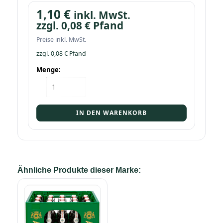
1,10
€
inkl. MwSt.
zzgl.
0,08
€
Pfand
Preise inkl. MwSt.
zzgl.
0,08
€
Pfand
Menge:
Flasche
Büble
Edelweißbier
0,5
IN DEN WARENKORB
BV
Menge
Ähnliche Produkte dieser Marke: