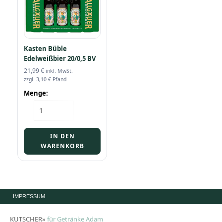
Kasten Büble
Edelweißbier 20/0,5 BV
21,99
€
inkl. MwSt.
zzgl.
3,10
€
Pfand
Menge:
Kasten
Büble
Edelweißbier
20/0,5
IN DEN
BV
WARENKORB
Menge
IMPRESSUM
KUTSCHER»
für Getränke Adam