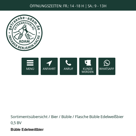
ÖFFNUNGSZEITEN: FR.: 14 -18 H | SA.: 9 - 13H
MENÜ
ANFAHRT
ANRUF
KUNDE
WHATSAPP
WERDEN
Sortimentsübersicht
/
Bier
/
Büble
/
Flasche Büble Edelweißbier
0,5 BV
Büble Edelweißbier