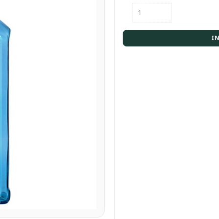
Flasche
Bombay
Gin
Sapphire
I
0,7l
Menge