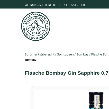
ÖFFNUNGSZEITEN: FR.: 14 -18 H | SA.: 9 - 13H
Sortimentsübersicht
/
Spirituosen
/
Bombay
/
Flasche Bom
Bombay
Flasche Bombay Gin Sapphire 0,7