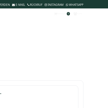
WERDEN
E-MAIL
RÜCKRUF
INSTAGRAM
WHATSAPP
0
WARENKORB
KONTO
.