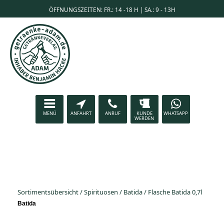
ÖFFNUNGSZEITEN: FR.: 14 -18 H | SA.: 9 - 13H
MENÜ
ANFAHRT
ANRUF
KUNDE
WHATSAPP
WERDEN
Sortimentsübersicht
/
Spirituosen
/
Batida
/
Flasche Batida 0,7l
Batida