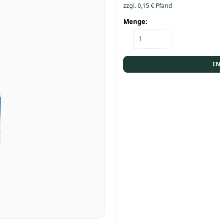
zzgl.
0,15
€
Pfand
Menge:
Flasche
Ahrtalquelle
Naturelle
1,0
I
Menge