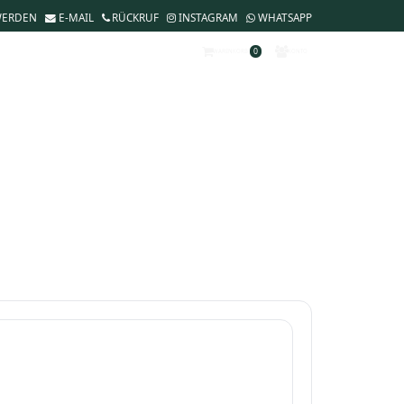
WERDEN
E-MAIL
RÜCKRUF
INSTAGRAM
WHATSAPP
0
WARENKORB
KONTO