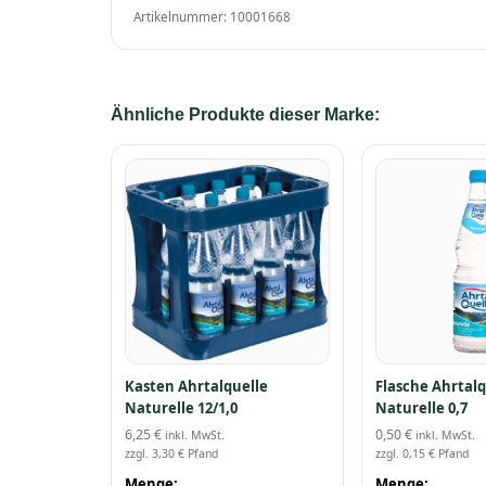
Artikelnummer: 10001668
Ähnliche Produkte dieser Marke:
Kasten Ahrtalquelle
Flasche Ahrtalq
Naturelle 12/1,0
Naturelle 0,7
6,25
€
0,50
€
inkl. MwSt.
inkl. MwSt.
zzgl.
3,30
€
Pfand
zzgl.
0,15
€
Pfand
Menge:
Menge: